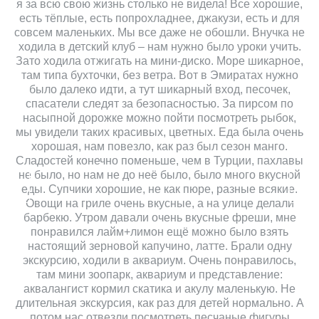
я за всю свою жизнь столько не видела! Все хорошие,
есть тёплые, есть попрохладнее, джакузи, есть и для
совсем маленьких. Мы все даже не обошли. Внучка не
ходила в детский клуб – нам нужно было уроки учить.
Зато ходила отжигать на мини-диско. Море шикарное,
там типа бухточки, без ветра. Вот в Эмиратах нужно
было далеко идти, а тут шикарный вход, песочек,
спасатели следят за безопасностью. За пирсом по
насыпной дорожке можно пойти посмотреть рыбок,
мы увидели таких красивых, цветных. Еда была очень
хорошая, нам повезло, как раз был сезон манго.
Сладостей конечно поменьше, чем в Турции, пахлавы
не было, но нам не до неё было, было много вкусной
еды. Супчики хорошие, не как пюре, разные всякие.
Овощи на гриле очень вкусные, а на улице делали
барбекю. Утром давали очень вкусные фреши, мне
понравился лайм+лимон ещё можно было взять
настоящий зерновой капучино, латте. Брали одну
экскурсию, ходили в аквариум. Очень понравилось,
там мини зоопарк, аквариум и представление:
аквалангист кормил скатика и акулу маленькую. Не
длительная экскурсия, как раз для детей нормально. А
потом нас отвезли посмотреть песчаные фигуры